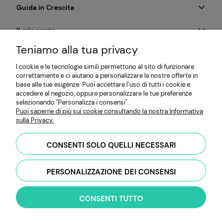
Guida in Crescita
Il mio conto
Teniamo alla tua privacy
Pagamento e Consegna
I cookie e le tecnologie simili permettono al sito di funzionare
correttamente e ci aiutano a personalizzare le nostre offerte in
Informazioni
base alle tue esigenze. Puoi accettare l’uso di tutti i cookie e
accedere al negozio, oppure personalizzare le tue preferenze
selezionando "Personalizza i consensi".
Puoi saperne di più sui cookie consultando la nostra Informativa
MP SEEDS | Produttore di semi per microgreens e germogli |
sulla Privacy.
HYDRO Mateusz Przybiński | Obywatelska 128, 94-104 Łódź,
Polonia | Partita IVA: PL7262654485 |
hello@mpseeds.eu
| +48
CONSENTI SOLO QUELLI NECESSARI
601 396 141
PERSONALIZZAZIONE DEI CONSENSI
VISUALIZZA LA VERSIONE COMPLETA DEL SITO
CONSENTI TUTTO
Sklep internetowy Shoper Premium