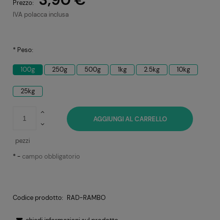
Prezzo:
IVA polacca inclusa
*
Peso:
100g
250g
500g
1kg
2.5kg
10kg
25kg
AGGIUNGI AL CARRELLO
pezzi
*
-
campo obbligatorio
Codice prodotto:
RAD-RAMBO