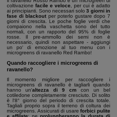
Il ravanello Rosso Rambo è un microgreen di
coltivazione
facile e veloce
, per cui è adatto
ai principianti. Sono necessari solo
3 giorni in
fase di blackout
per poterlo gustare dopo 7
giorni di crescita. Le poche foglie verdi che
compaiono nella vaschetta sono del tutto
normali, con un rapporto del 95% di foglie
rosse. Il pre-ammollo dei semi non è
necessario, quindi non aspettare - aggiungi
un po' di emozione al tuo menu con i
microgreens di ravanello Red Rambo!
Quando raccogliere i microgreens di
ravanello?
Il momento migliore per raccogliere i
microgreens di ravanello è tagliarli quando
hanno un'
altezza di 9 cm
con un bel
cotiledone completamente cresciuto. Di solito
è l'8° giorno del periodo di crescita totale.
Tagliali proprio sopra il terreno di coltura dei
microgreens. Assicurati di usare
forbici pulite
e affilate
: ne
prolungheranno la durata di