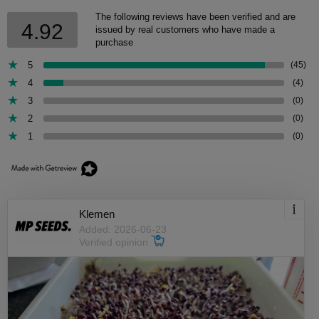
The following reviews have been verified and are
4.92
issued by real customers who have made a
purchase
5
(45)
4
(4)
3
(0)
2
(0)
1
(0)
Klemen
Added: 2026-06-23
Verified opinion