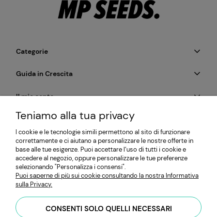
Categorie
Guida in Crescita
Il mio conto
Teniamo alla tua privacy
Pagamento e Consegna
I cookie e le tecnologie simili permettono al sito di funzionare
correttamente e ci aiutano a personalizzare le nostre offerte in
Informazioni
base alle tue esigenze. Puoi accettare l’uso di tutti i cookie e
accedere al negozio, oppure personalizzare le tue preferenze
selezionando "Personalizza i consensi".
Puoi saperne di più sui cookie consultando la nostra Informativa
MP SEEDS | Produttore di semi per microgreens e germogli |
sulla Privacy.
HYDRO Mateusz Przybiński | Obywatelska 128, 94-104 Łódź,
Polonia | Partita IVA: PL7262654485 |
hello@mpseeds.eu
| +48
CONSENTI SOLO QUELLI NECESSARI
601 396 141