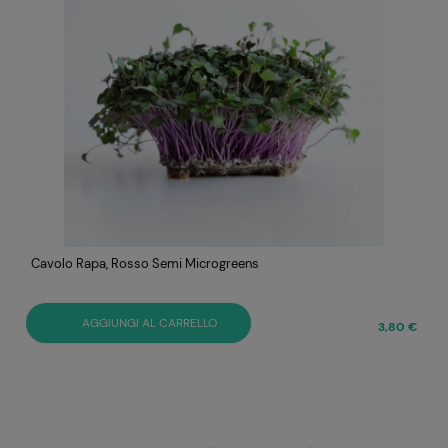
Cavolo Rapa, Rosso Semi Microgreens
AGGIUNGI AL CARRELLO
€
3,80 €