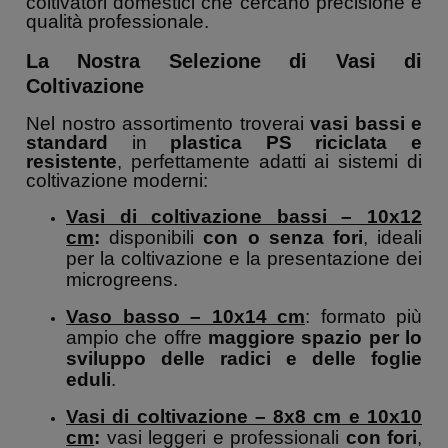
coltivatori domestici che cercano precisione e
qualità professionale.
La Nostra Selezione di Vasi di
Coltivazione
Nel nostro assortimento troverai
vasi bassi e
standard
in
plastica PS riciclata e
resistente
, perfettamente adatti ai sistemi di
coltivazione moderni:
Vasi di coltivazione bassi – 10x12
cm
:
disponibili
con o senza fori
, ideali
per la coltivazione e la presentazione dei
microgreens.
Vaso basso – 10x14 cm
: formato più
ampio che offre
maggiore spazio per lo
sviluppo delle radici e delle foglie
eduli
.
Vasi di coltivazione – 8x8 cm
e
10x10
cm
:
vasi leggeri e professionali
con fori
,