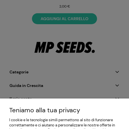
2,00 €
AGGIUNGI AL CARRELLO
Categorie
Guida in Crescita
Il mio conto
Teniamo alla tua privacy
Pagamento e Consegna
I cookie e le tecnologie simili permettono al sito di funzionare
correttamente e ci aiutano a personalizzare le nostre offerte in
Informazioni